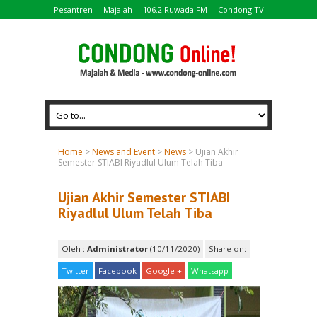
Pesantren
Majalah
106.2 Ruwada FM
Condong TV
Home
>
News and Event
>
News
>
Ujian Akhir
Semester STIABI Riyadlul Ulum Telah Tiba
Ujian Akhir Semester STIABI
Riyadlul Ulum Telah Tiba
Oleh :
Administrator
(10/11/2020)
Share on:
Twitter
Facebook
Google +
Whatsapp