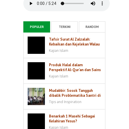
POPULER
TERKINI
RANDOM
Tafsir Surat Al Zalzalah:
Kebaikan dan Kejelekan Walau
Sebesar Dzarrah akan Dibalas
Kajian Islam
Produk Halal dalam
Perspektif Al-Qur’an dan Sains
Kajian Islam
Mudabbir: Sosok Tangguh
dibalik Problematika Santri di
Kamar
Tips and Inspiration
Benarkah 1 Masehi Sebagai
Kelahiran Yesus?
Kajian Islam