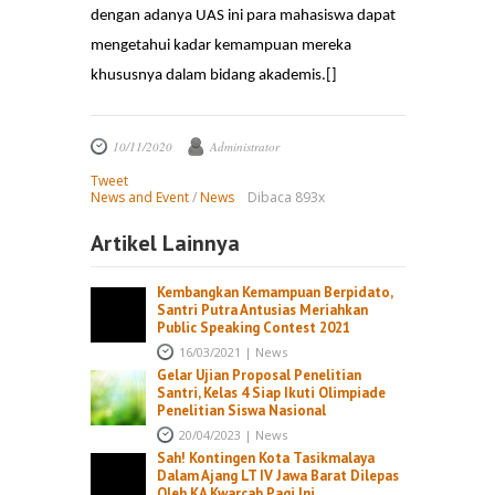
dengan adanya UAS ini para mahasiswa dapat
mengetahui kadar kemampuan mereka
khususnya dalam bidang akademis.[]
10/11/2020
Administrator
Tweet
News and Event
/
News
Dibaca 893x
Artikel Lainnya
Kembangkan Kemampuan Berpidato,
Santri Putra Antusias Meriahkan
Public Speaking Contest 2021
16/03/2021
|
News
Gelar Ujian Proposal Penelitian
Santri, Kelas 4 Siap Ikuti Olimpiade
Penelitian Siswa Nasional
20/04/2023
|
News
Sah! Kontingen Kota Tasikmalaya
Dalam Ajang LT IV Jawa Barat Dilepas
Oleh KA Kwarcab Pagi Ini