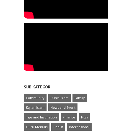
SUB KATEGORI
Community
Dunia Islam
Family
Kajian Islam
News and Event
Tips and Inspiration
Finance
Fiqh
Guru Menulis
Hadist
Internasional