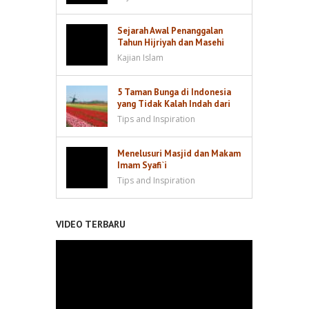
Sejarah Awal Penanggalan
Tahun Hijriyah dan Masehi
Kajian Islam
5 Taman Bunga di Indonesia
yang Tidak Kalah Indah dari
Keukenhof di Belanda
Tips and Inspiration
Menelusuri Masjid dan Makam
Imam Syafi`i
Tips and Inspiration
VIDEO TERBARU