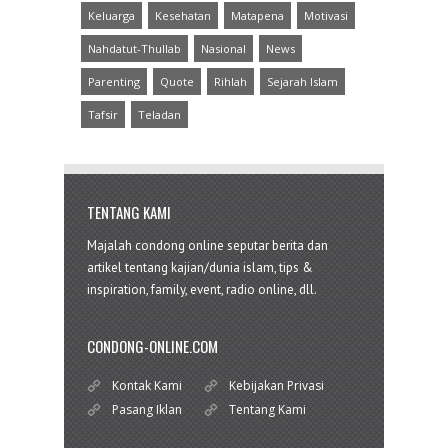
Keluarga
Kesehatan
Matapena
Motivasi
Nahdatut-Thullab
Nasional
News
Parenting
Quote
Rihlah
Sejarah Islam
Tafsir
Teladan
TENTANG KAMI
Majalah condong online seputar berita dan
artikel tentang kajian/dunia islam, tips &
inspiration, family, event, radio online, dll.
CONDONG-ONLINE.COM
Kontak Kami
Kebijakan Privasi
Pasang Iklan
Tentang Kami