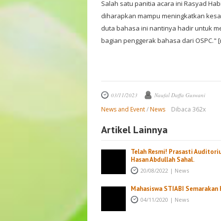
Salah satu panitia acara ini Rasyad Hab
diharapkan mampu meningkatkan kesad
duta bahasa ini nantinya hadir untuk 
bagian penggerak bahasa dari OSPC." [
03/11/2023
Naufal Daffa Guswani
News and Event
/
News
Dibaca 362x
Artikel Lainnya
Telah Resmi! Prasasti Auditor
Hasan Abdullah Sahal.
20/08/2022
|
News
Mahasiswa STIABI Semarakan 
04/11/2020
|
News