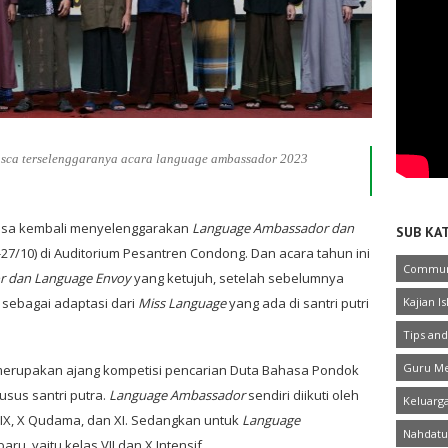
sca terselenggaranya acara language ambassador 2023
asa kembali menyelenggarakan
Language Ambassador dan
SUB KA
-27/10) di Auditorium Pesantren Condong. Dan acara tahun ini
Commun
 dan Language Envoy
yang ketujuh, setelah sebelumnya
sebagai adaptasi dari
Miss Language
yang ada di santri putri
Kajian I
Tips and
Guru Me
i merupakan ajang kompetisi pencarian Duta Bahasa Pondok
sus santri putra.
Language Ambassador
sendiri diikuti oleh
Keluarg
I, IX, X Qudama, dan XI. Sedangkan untuk
Language
Nahdatu
ru, yaitu kelas VII dan X Intensif.