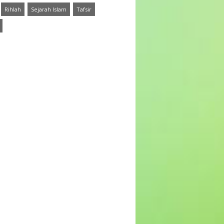
Rihlah
Sejarah Islam
Tafsir