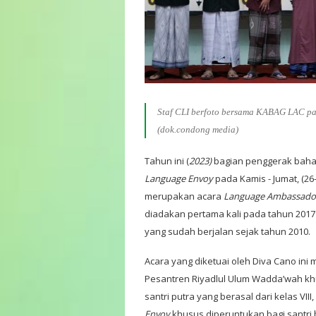
Staf CLI berfoto bersama KABAG LAC pa
(dok.condong media)
Tahun ini (
2023)
bagian penggerak bah
Language Envoy
pada Kamis - Jumat, (26
merupakan acara
Language Ambassador
diadakan pertama kali pada tahun 2017 
yang sudah berjalan sejak tahun 2010.
Acara yang diketuai oleh Diva Cano in
Pesantren Riyadlul Ulum Wadda’wah khu
santri putra yang berasal dari kelas VII
Envoy
khusus diperuntukan bagi santri ba