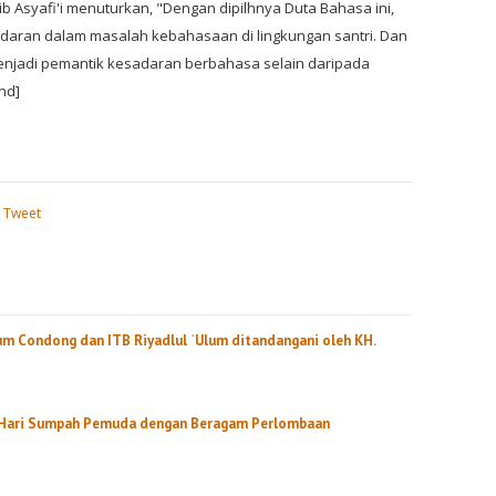
ib Asyafi'i menuturkan, "Dengan dipilhnya Duta Bahasa ini,
aran dalam masalah kebahasaan di lingkungan santri. Dan
menjadi pemantik kesadaran berbahasa selain daripada
nd]
Tweet
ium Condong dan ITB Riyadlul `Ulum ditandangani oleh KH.
Hari Sumpah Pemuda dengan Beragam Perlombaan