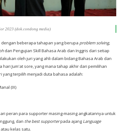
or 2023 (dok.condong media)
an dengan beberapa tahapan yang berupa
problem solving,
oh
dan Pengujian Skill Bahasa Arab dan Inggris dari setiap
dilakukan oleh juri yang ahli dalam bidang Bahasa Arab dan
 hari Jum'at sore, yang mana tahap akhir dari pemilihan
ri yang terpilih menjadi duta bahasa adalah:
nal (IX)
dari peran para supporter masing-masing angkatannya untuk
nggung, dan
the best supporter
pada ajang
Language
 atau kelas satu.