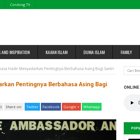
Condong TV
S AND INSPIRATION
KAJIAN ISLAM
DUNIA ISLAM
FAMILY
asa Hadir Menyadarkan Pentingnya Berbahasa Asing Bagi Santri
rkan Pentingnya Berbahasa Asing Bagi
ONLINE
)
Share on:
Twitter
Facebook
Google +
Whatsapp
POPU