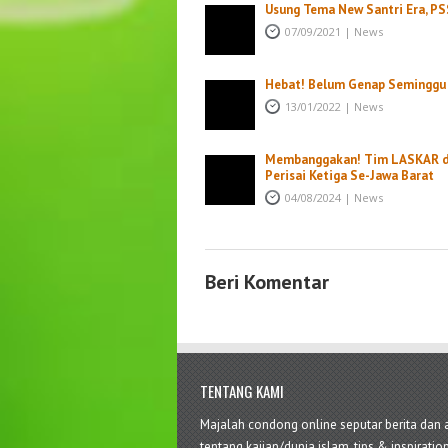
Usung Tema New Santri Era, PS
07/09/2021
|
News
Hebat! Belum Genap Seminggu 
13/01/2022
|
News
Membanggakan! Tim LASKAR da
Perisai Ketiga Se-Jawa Barat
04/08/2024
|
News
Beri Komentar
TENTANG KAMI
Majalah condong online seputar berita dan a
tentang kajian/dunia islam, tips & inspiration