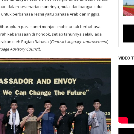
n dalam keseharian santrinya, mulai dari bangun tidur
an untuk berbahasa resmi yaitu bahasa Arab dan Inggris.
iharapkan para santri menjadi mahir untuk berbahasa.
irah kebahasaan di Pondok, setiap tahunnya selalu ada
rakan oleh Bagian Bahasa (
Central Language Improvement
)
uage Advisory Council
).
VIDEO 