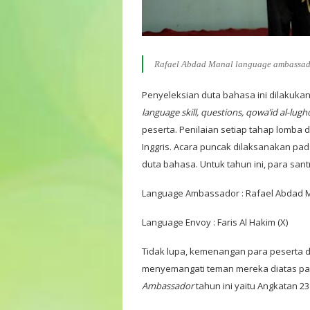
Rafael Abdad Manal language ambassad
Penyeleksian duta bahasa ini dilakuk
language skill, questions, qowa’id al-lugh
peserta. Penilaian setiap tahap lomba 
Inggris. Acara puncak dilaksanakan pada
duta bahasa. Untuk tahun ini, para sant
Language Ambassador : Rafael Abdad Ma
Language Envoy : Faris Al Hakim (X)
Tidak lupa, kemenangan para peserta 
menyemangati teman mereka diatas pa
Ambassador
tahun ini yaitu Angkatan 23