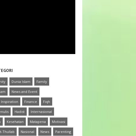
TEGORI
ity
Dunia Islam
Family
slam
News and Event
 Inspiration
Finance
Fiqh
nulis
Hadist
Internasional
a
Kesehatan
Matapena
Motivasi
t-Thullab
Nasional
News
Parenting