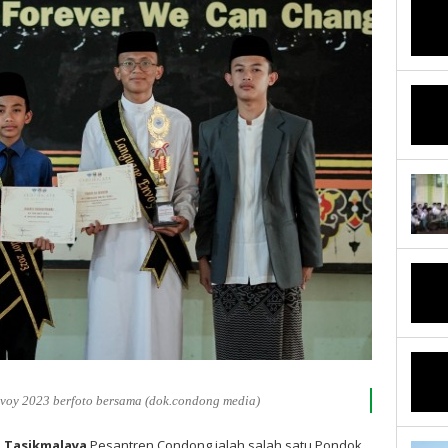
oy 2023 berfoto bersama (dok.condong media)
 Tasikmalaya
Pesantren Condong ialah salah satu Pondok