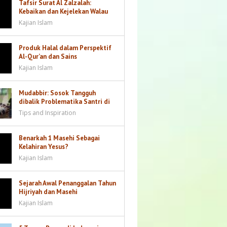
Tafsir Surat Al Zalzalah:
Kebaikan dan Kejelekan Walau
Sebesar Dzarrah akan Dibalas
Kajian Islam
Produk Halal dalam Perspektif
Al-Qur’an dan Sains
Kajian Islam
Mudabbir: Sosok Tangguh
dibalik Problematika Santri di
Kamar
Tips and Inspiration
Benarkah 1 Masehi Sebagai
Kelahiran Yesus?
Kajian Islam
Sejarah Awal Penanggalan Tahun
Hijriyah dan Masehi
Kajian Islam