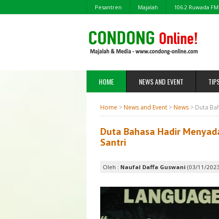
Pesantren
Majalah
106.2 Ruwada FM
HOME
NEWS AND EVENT
TIP
Home
>
News and Event
>
News
>
Duta Bah
Duta Bahasa Hadir Menyada
Santri
Oleh :
Naufal Daffa Guswani
(03/11/2023